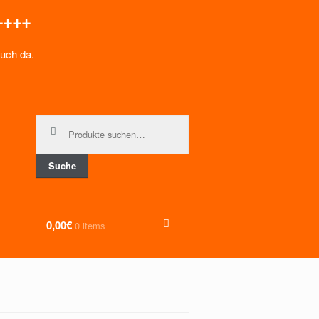
++++
euch da.
Suche nach:
Suche
0,00€
0 items