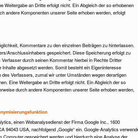
 Weitergabe an Dritte erfolgt nicht. Ein Abgleich der so erhobenen
rch andere Komponenten unserer Seite erhoben werden, erfolgt
öglichkeit, Kommentare zu den einzelnen Beiträgen zu hinterlassen.
sers/Anschlussinhabers gespeichert. Diese Speicherung erfolgt zu
m Verfasser durch seinen Kommentar hierbei in Rechte Dritter
he Inhalte abgesetzt werden. Somit besteht ein Eigeninteresse
n des Verfassers, zumal wir unter Umständen wegen derartigen
. Eine Weitergabe an Dritte erfolgt nicht. Ein Abgleich der so
herweise durch andere Komponenten unserer Seite erhoben werden,
onymisierungsfunktion
lytics, einen Webanalysedienst der Firma Google Inc., 1600
CA 94043 USA, nachfolgend „Google“ ein. Google-Analytics verwend
rem Computer gespeichert werden und hierdurch eine Analyse der