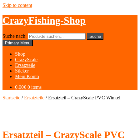
Skip to content
CrazyFishing-Shop
Suche nach:
Suche
Primary Menu
Shop
CrazyScale
Ersatzteile
Sticker
Mein Konto
0,00€
0 items
Startseite
/
Ersatzteile
/ Ersatzteil – CrazyScale PVC Winkel
Ersatzteil – CrazyScale PVC